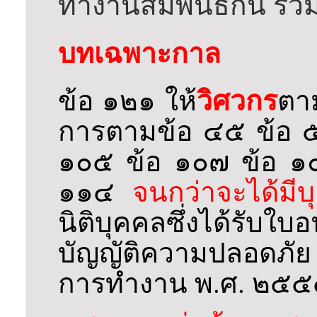
ทำงานสัมพันธ์กัน รวมท
บทเฉพาะกาล
วิศวกร
ข้อ ๑๒๑ ให้
ตา
การตามข้อ ๔๕ ข้อ ๕
๑๐๕ ข้อ ๑๐๗ ข้อ ๑
๑๑๔
จนกว่าจะได้มี
นิติบุคคลซึ่งได้ร
บัญญัติความปลอดภั
การทำงาน พ.ศ. ๒๕๕๔